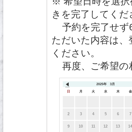
※ 希望日時を選択
きを完了してくだ
予約を完了せず6
ただいた内容は、
ください。
再度、ご希望の
2025年 3月
日
月
火
水
木
金
2
3
4
5
6
7
9
10
11
12
13
1