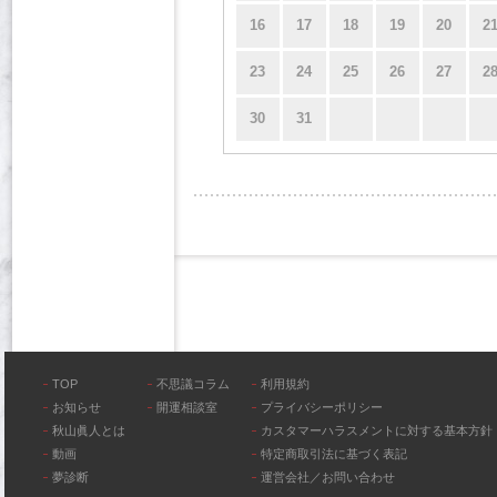
16
17
18
19
20
2
23
24
25
26
27
2
30
31
TOP
不思議コラム
利用規約
お知らせ
開運相談室
プライバシーポリシー
秋山眞人とは
カスタマーハラスメントに対する基本方針
動画
特定商取引法に基づく表記
夢診断
運営会社／お問い合わせ