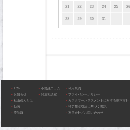
21
22
23
24
25
2
28
29
30
31
TOP
不思議コラム
利用規約
お知らせ
開運相談室
プライバシーポリシー
秋山眞人とは
カスタマーハラスメントに対する基本方針
動画
特定商取引法に基づく表記
夢診断
運営会社／お問い合わせ